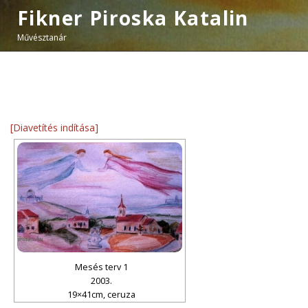
Fikner Piroska Katalin
Művésztanár
[Diavetítés indítása]
Mesés terv 1
2003.
19×41cm, ceruza