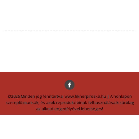
©2026 Minden jog fenntartva! www.fiknerpiroska.hu | A honlapon
szereplő munkák, és azok reprodukcióinak felhasználása kizárólag
az alkotó engedélyével lehetséges!