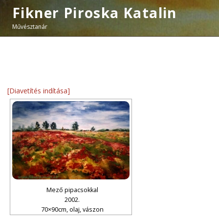
Fikner Piroska Katalin
Művésztanár
[Diavetítés indítása]
Mező pipacsokkal
2002.
70×90cm, olaj, vászon