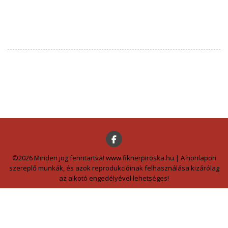
©2026 Minden jog fenntartva! www.fiknerpiroska.hu | A honlapon
szereplő munkák, és azok reprodukcióinak felhasználása kizárólag
az alkotó engedélyével lehetséges!