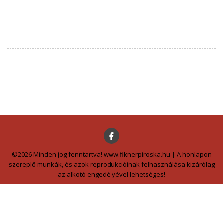
©2026 Minden jog fenntartva! www.fiknerpiroska.hu | A honlapon
szereplő munkák, és azok reprodukcióinak felhasználása kizárólag
az alkotó engedélyével lehetséges!