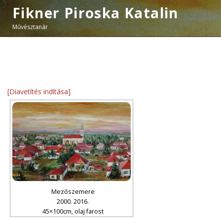
Fikner Piroska Katalin
Művésztanár
[Diavetítés indítása]
Mezőszemere
2000. 2016.
45×100cm, olaj farost