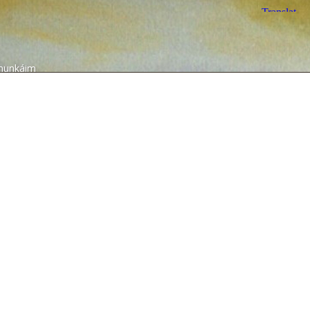
munkáim