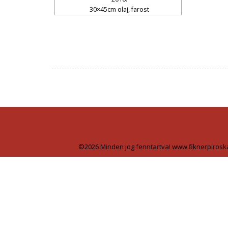
30×45cm olaj, farost
©2026 Minden jog fenntartva! www.fiknerpirosk