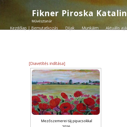
Fikner Piroska Katali
Művésztanár
Kezdőlap | Bemutatkozás
Díjak
Munkáim
Aktuális aj
[Diavetítés indítása]
Mezőszemerei táj pipacsokkal
2016.