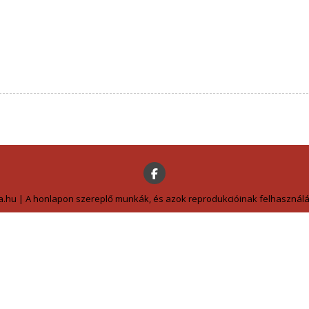
a.hu | A honlapon szereplő munkák, és azok reprodukcióinak felhasználás