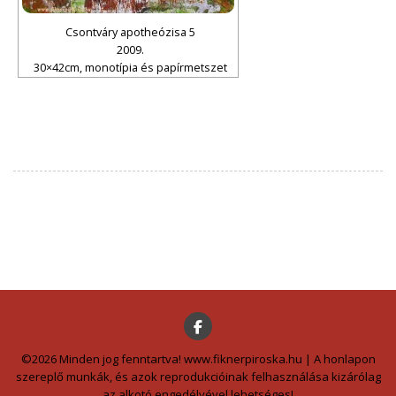
Csontváry apotheózisa 5
2009.
30×42cm, monotípia és papírmetszet
©2026 Minden jog fenntartva! www.fiknerpiroska.hu | A honlapon
szereplő munkák, és azok reprodukcióinak felhasználása kizárólag
az alkotó engedélyével lehetséges!