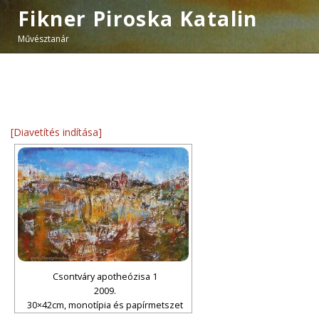
Fikner Piroska Katalin
Művésztanár
[Diavetítés indítása]
Csontváry apotheózisa 1
2009.
30×42cm, monotípia és papírmetszet