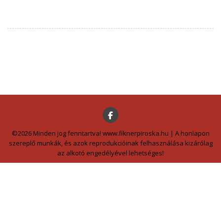
©2026 Minden jog fenntartva! www.fiknerpiroska.hu | A honlapon
szereplő munkák, és azok reprodukcióinak felhasználása kizárólag
az alkotó engedélyével lehetséges!