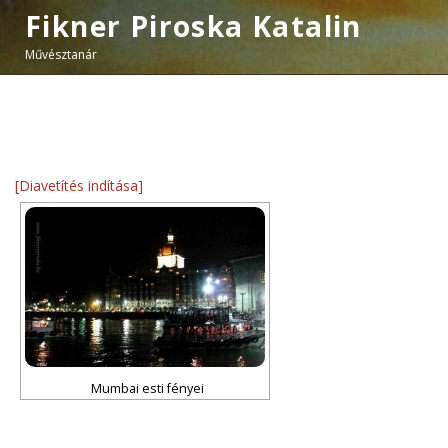
Fikner Piroska Katalin
Művésztanár
[Diavetítés indítása]
Mumbai esti fényei