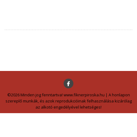
©2026 Minden jog fenntartva! www.fiknerpiroska.hu | A honlapon
szereplő munkák, és azok reprodukcióinak felhasználása kizárólag
az alkotó engedélyével lehetséges!