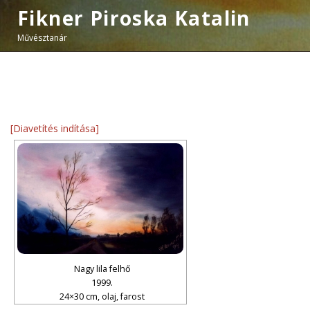
Fikner Piroska Katalin
Művésztanár
[Diavetítés indítása]
Nagy lila felhő
1999.
24×30 cm, olaj, farost