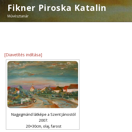
Fikner Piroska Katalin
Művésztanár
[Diavetítés indítása]
Nagyigmánd látképe a Szent Jánostól
2007.
20×30cm, olaj, farost