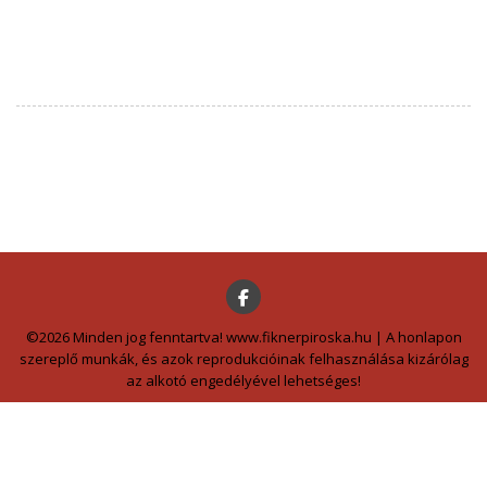
©2026 Minden jog fenntartva! www.fiknerpiroska.hu | A honlapon
szereplő munkák, és azok reprodukcióinak felhasználása kizárólag
az alkotó engedélyével lehetséges!