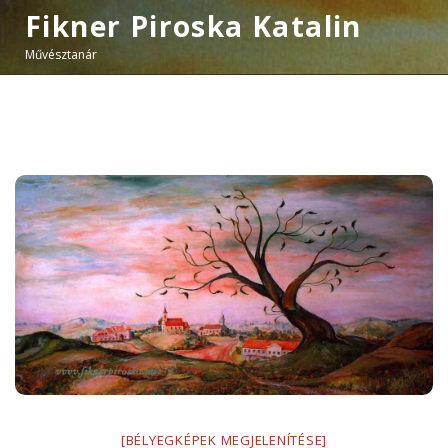
Fikner Piroska Katalin
Művésztanár
[BÉLYEGKÉPEK MEGJELENÍTÉSE]