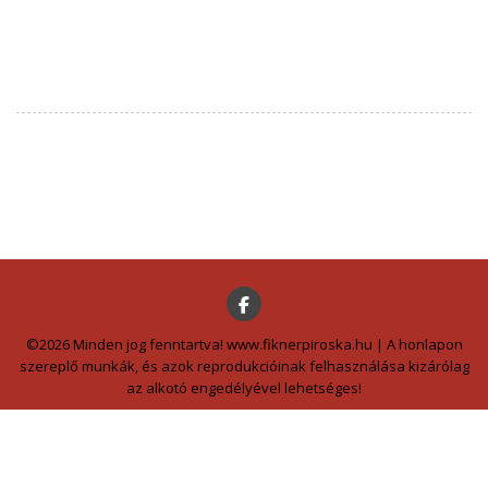
©2026 Minden jog fenntartva! www.fiknerpiroska.hu | A honlapon
szereplő munkák, és azok reprodukcióinak felhasználása kizárólag
az alkotó engedélyével lehetséges!