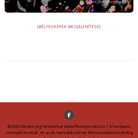
[BÉLYEGKÉPEK MEGJELENÍTÉSE]
©2026 Minden jog fenntartva! www.fiknerpiroska.hu | A honlapon
szereplő munkák, és azok reprodukcióinak felhasználása kizárólag