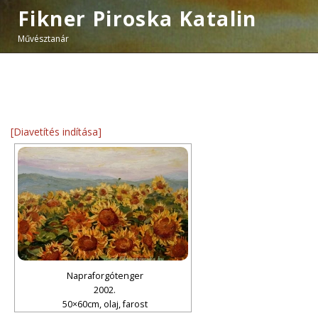
Fikner Piroska Katalin
Művésztanár
[Diavetítés indítása]
Napraforgótenger
2002.
50×60cm, olaj, farost