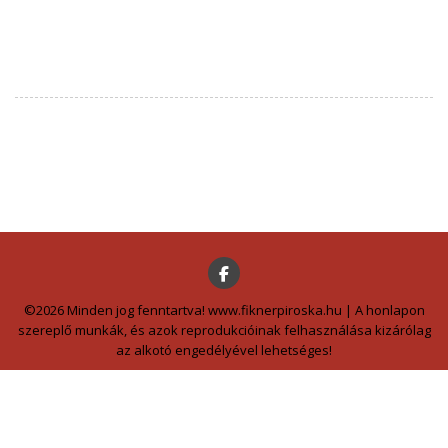
©2026 Minden jog fenntartva! www.fiknerpiroska.hu | A honlapon
szereplő munkák, és azok reprodukcióinak felhasználása kizárólag
az alkotó engedélyével lehetséges!