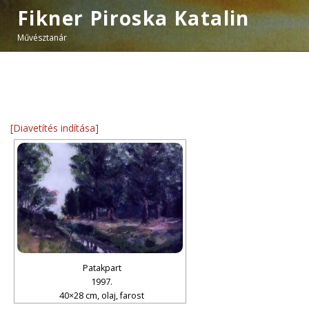
Fikner Piroska Katalin
Művésztanár
[Diavetítés indítása]
Patakpart
1997.
40×28 cm, olaj, farost