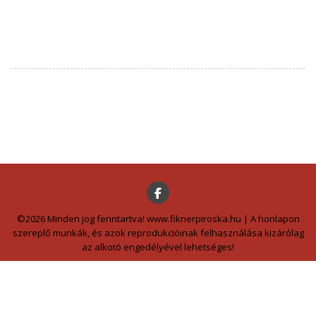
©2026 Minden jog fenntartva! www.fiknerpiroska.hu | A honlapon
szereplő munkák, és azok reprodukcióinak felhasználása kizárólag
az alkotó engedélyével lehetséges!