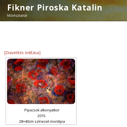
Fikner Piroska Katalin
Művésztanár
[Diavetítés indítása]
Pipacsok alkonyatkor
2015.
28×40cm színezet montípia