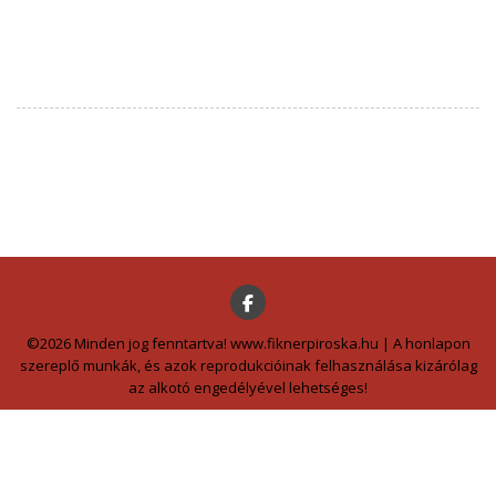
©2026 Minden jog fenntartva! www.fiknerpiroska.hu | A honlapon
szereplő munkák, és azok reprodukcióinak felhasználása kizárólag
az alkotó engedélyével lehetséges!