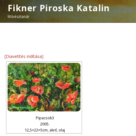
Fikner Piroska Katalin
Művésztanár
[Diavetítés indítása]
Pipacsok3
2005.
12,5×22×5cm, akril, olaj