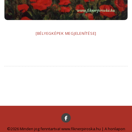
[BÉLYEGKÉPEK MEGJELENÍTÉSE]
©2026 Minden jog fenntartva! www.fiknerpiroska.hu | A honlapon