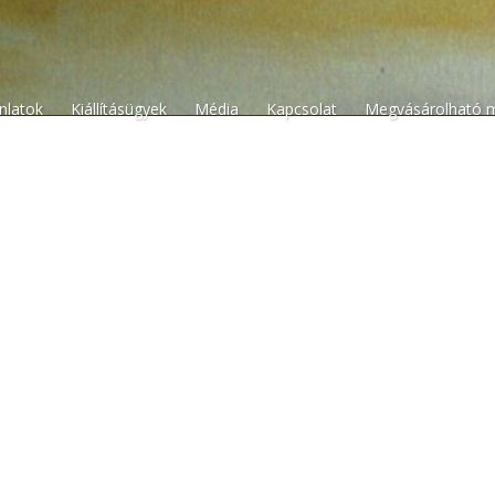
n
ánlatok
Kiállításügyek
Média
Kapcsolat
Megvásárolható 