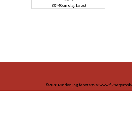
30×40cm olaj, farost
©2026 Minden jog fenntartva! www.fiknerpirosk