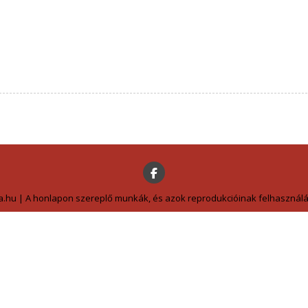
a.hu | A honlapon szereplő munkák, és azok reprodukcióinak felhasználás