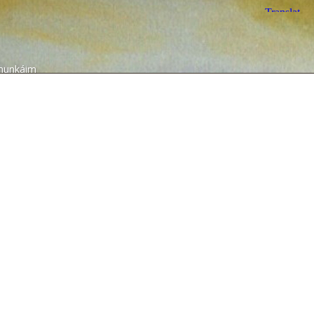
munkáim