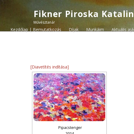
Fikner Piroska Katali
Művésztanár
Kezdőlap | Bemutatkozás
Díjak
Munkáim
Aktuális aj
[Diavetítés indítása]
Pipacstenger
2014.