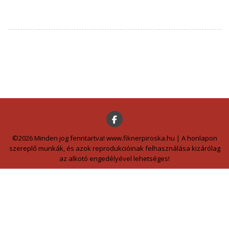
©2026 Minden jog fenntartva! www.fiknerpiroska.hu | A honlapon
szereplő munkák, és azok reprodukcióinak felhasználása kizárólag
az alkotó engedélyével lehetséges!