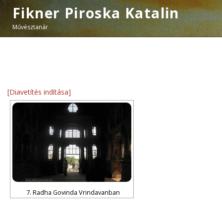
Fikner Piroska Katalin
Művésztanár
[Diavetítés indítása]
7. Radha Govinda Vrindavanban