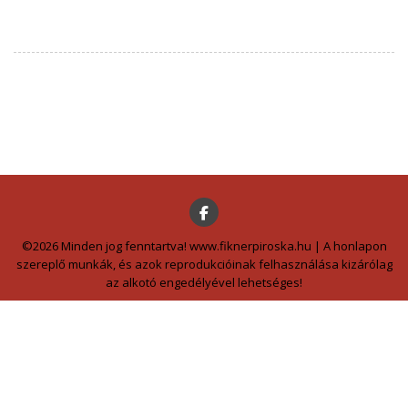
©2026 Minden jog fenntartva! www.fiknerpiroska.hu | A honlapon
szereplő munkák, és azok reprodukcióinak felhasználása kizárólag
az alkotó engedélyével lehetséges!