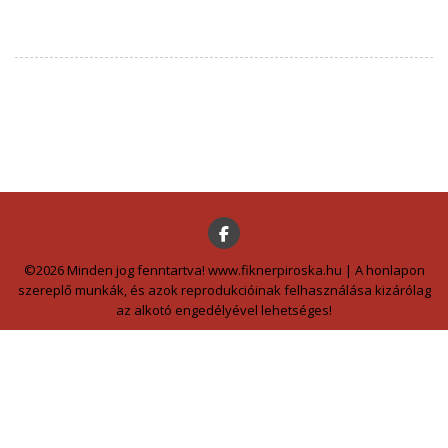
©2026 Minden jog fenntartva! www.fiknerpiroska.hu | A honlapon
szereplő munkák, és azok reprodukcióinak felhasználása kizárólag
az alkotó engedélyével lehetséges!