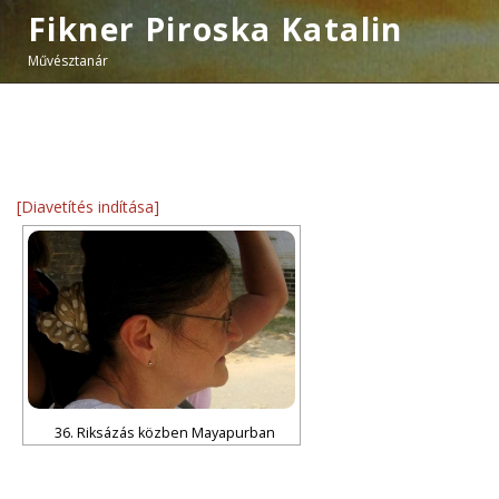
Fikner Piroska Katalin
Művésztanár
[Diavetítés indítása]
36. Riksázás közben Mayapurban