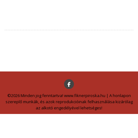
©2026 Minden jog fenntartva! www.fiknerpiroska.hu | A honlapon
szereplő munkák, és azok reprodukcióinak felhasználása kizárólag
az alkotó engedélyével lehetséges!