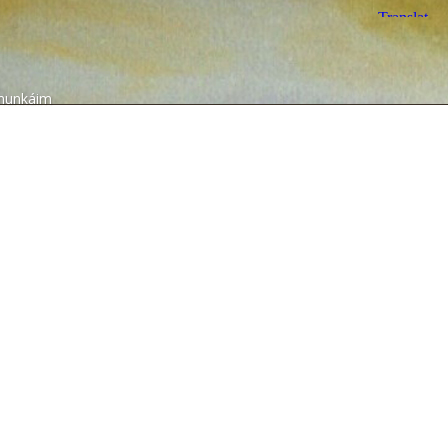
munkáim