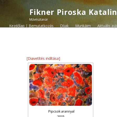
Fikner Piroska Katali
Művésztanár
Kezdőlap | Bemutatkozás
Díjak
Munkáim
Aktuális aj
[Diavetítés indítása]
Pipcsok arannyal
2015.