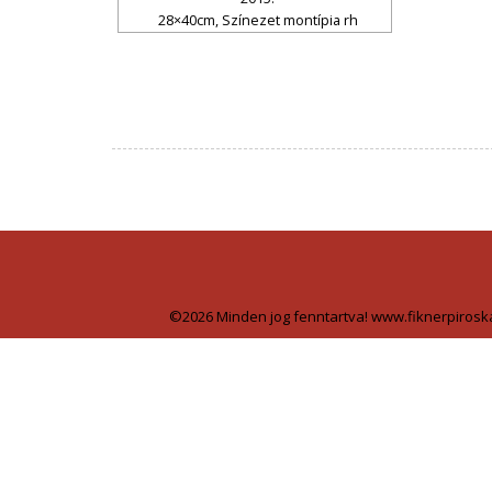
28×40cm, Színezet montípia rh
©2026 Minden jog fenntartva! www.fiknerpirosk