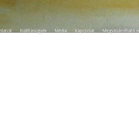
n
ánlatok
Kiállításügyek
Média
Kapcsolat
Megvásárolható 