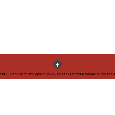
a.hu | A honlapon szereplő munkák, és azok reprodukcióinak felhasználás