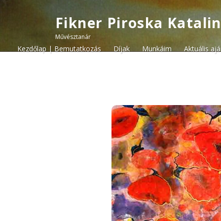
Fikner Piroska Katali
Művésztanár
Kezdőlap | Bemutatkozás
Díjak
Munkáim
Aktuális aj