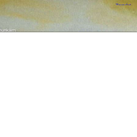
munkáim