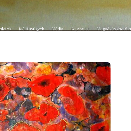
n
ánlatok
Kiállításügyek
Média
Kapcsolat
Megvásárolható 