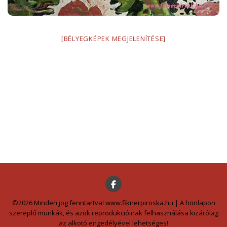
[BÉLYEGKÉPEK MEGJELENÍTÉSE]
©2026 Minden jog fenntartva! www.fiknerpiroska.hu | A honlapon
szereplő munkák, és azok reprodukcióinak felhasználása kizárólag
az alkotó engedélyével lehetséges!