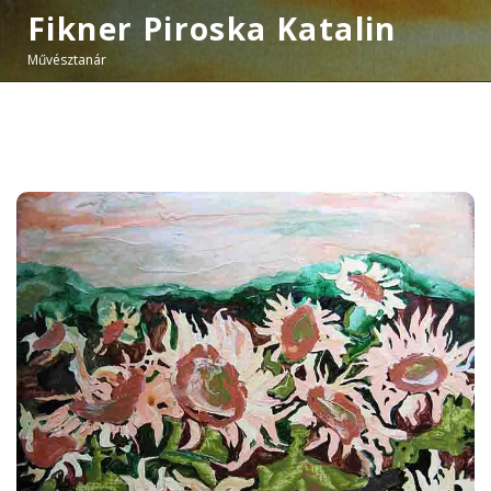
Fikner Piroska Katalin
Művésztanár