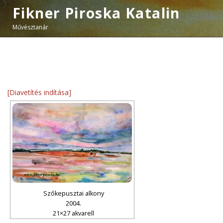
Fikner Piroska Katalin
Művésztanár
[Diavetítés indítása]
Szőkepusztai alkony
2004.
21×27 akvarell