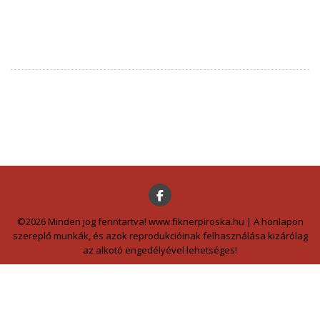
©2026 Minden jog fenntartva! www.fiknerpiroska.hu | A honlapon
szereplő munkák, és azok reprodukcióinak felhasználása kizárólag
az alkotó engedélyével lehetséges!