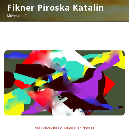
Fikner Piroska Katalin
Művésztanár
[BÉLYEGKÉPEK MEGJELENÍTÉSE]