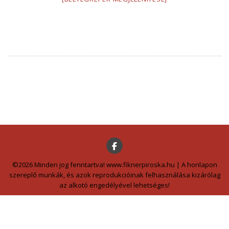
©2026 Minden jog fenntartva! www.fiknerpiroska.hu | A honlapon
szereplő munkák, és azok reprodukcióinak felhasználása kizárólag
az alkotó engedélyével lehetséges!