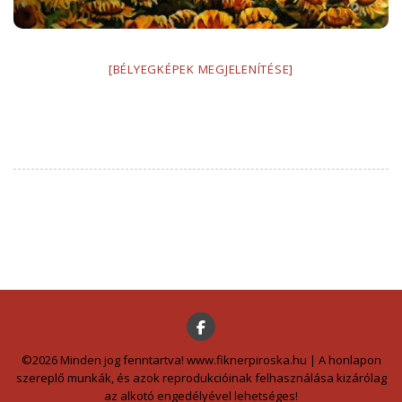
[BÉLYEGKÉPEK MEGJELENÍTÉSE]
©2026 Minden jog fenntartva! www.fiknerpiroska.hu | A honlapon
szereplő munkák, és azok reprodukcióinak felhasználása kizárólag
az alkotó engedélyével lehetséges!