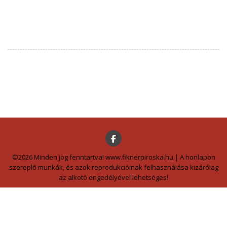
©2026 Minden jog fenntartva! www.fiknerpiroska.hu | A honlapon
szereplő munkák, és azok reprodukcióinak felhasználása kizárólag
az alkotó engedélyével lehetséges!