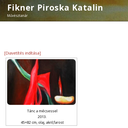
Fikner Piroska Katalin
Művésztanár
[Diavetítés indítása]
Tánc a mécsessel
2013.
45×82 cm, olaj, akril,farost