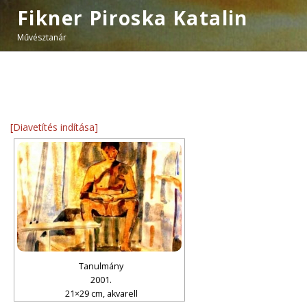
Fikner Piroska Katalin
Művésztanár
[Diavetítés indítása]
Tanulmány
2001.
21×29 cm, akvarell