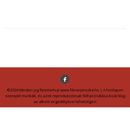
©2026 Minden jog fenntartva! www.fiknerpiroska.hu | A honlapon
szereplő munkák, és azok reprodukcióinak felhasználása kizárólag
az alkotó engedélyével lehetséges!