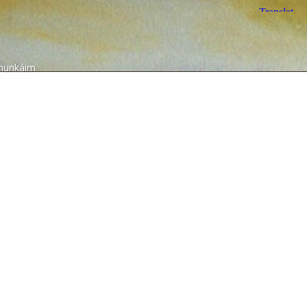
munkáim