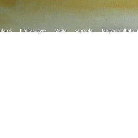
n
ánlatok
Kiállításügyek
Média
Kapcsolat
Megvásárolható 