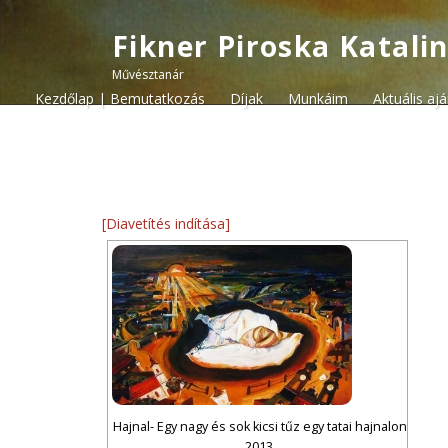
Fikner Piroska Katali
Művésztanár
Kezdőlap | Bemutatkozás
Díjak
Munkáim
Aktuális aj
[Diavetítés indítása]
Hajnal- Egy nagy és sok kicsi tűz egy tatai hajnalon
2013.