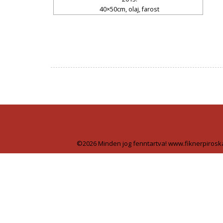
40×50cm, olaj, farost
©2026 Minden jog fenntartva! www.fiknerpirosk