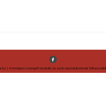
a.hu | A honlapon szereplő munkák, és azok reprodukcióinak felhasználás