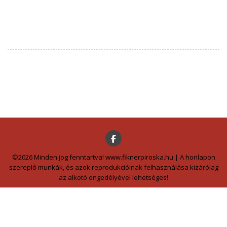
©2026 Minden jog fenntartva! www.fiknerpiroska.hu | A honlapon
szereplő munkák, és azok reprodukcióinak felhasználása kizárólag
az alkotó engedélyével lehetséges!