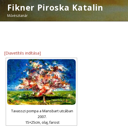
Fikner Piroska Katalin
Művésztanár
[Diavetítés indítása]
Tavasszi pompa a Mansbart utcában
2007.
15×25cm, olaj, farost