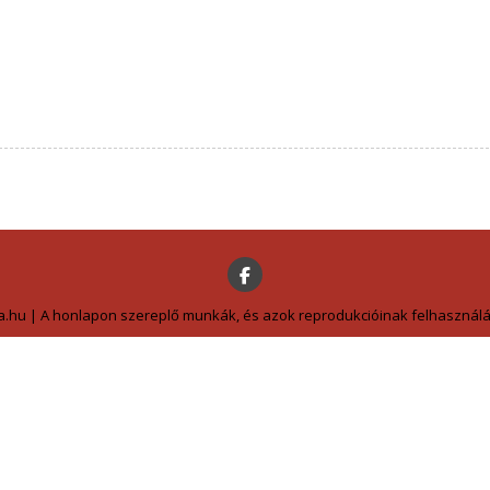
a.hu | A honlapon szereplő munkák, és azok reprodukcióinak felhasználás