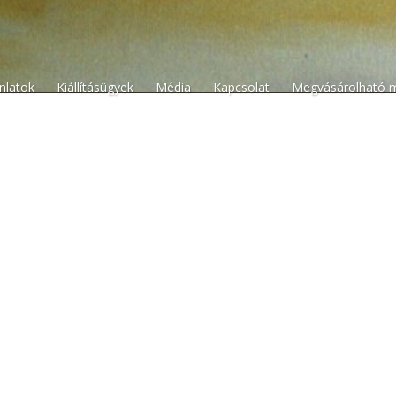
n
ánlatok
Kiállításügyek
Média
Kapcsolat
Megvásárolható 