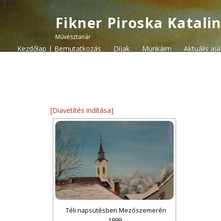
Fikner Piroska Katali
Művésztanár
Kezdőlap | Bemutatkozás
Díjak
Munkáim
Aktuális aj
[Diavetítés indítása]
Téli napsütésben Mezőszemerén
1999.