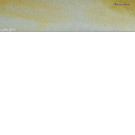
munkáim