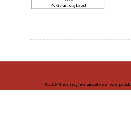
40×30 cm, olaj farost
©2026 Minden jog fenntartva! www.fiknerpirosk