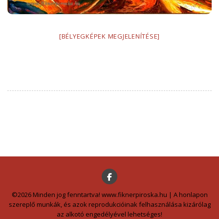
[BÉLYEGKÉPEK MEGJELENÍTÉSE]
©2026 Minden jog fenntartva! www.fiknerpiroska.hu | A honlapon
szereplő munkák, és azok reprodukcióinak felhasználása kizárólag
az alkotó engedélyével lehetséges!