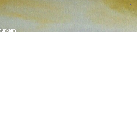
munkáim