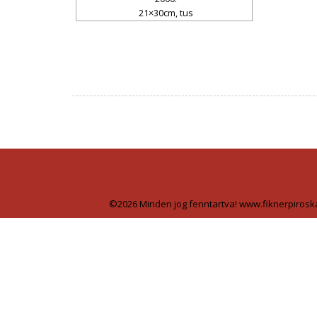
21×30cm, tus
©2026 Minden jog fenntartva! www.fiknerpirosk