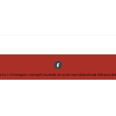
a.hu | A honlapon szereplő munkák, és azok reprodukcióinak felhasználás