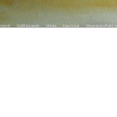
n
ánlatok
Kiállításügyek
Média
Kapcsolat
Megvásárolható 