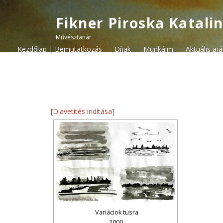
Fikner Piroska Katali
Művésztanár
Kezdőlap | Bemutatkozás
Díjak
Munkáim
Aktuális aj
[Diavetítés indítása]
Variáciok tusra
2000.