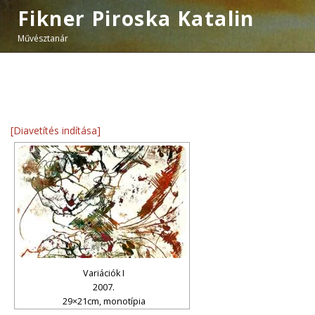
Fikner Piroska Katalin
Művésztanár
[Diavetítés indítása]
Variációk I
2007.
29×21cm, monotípia