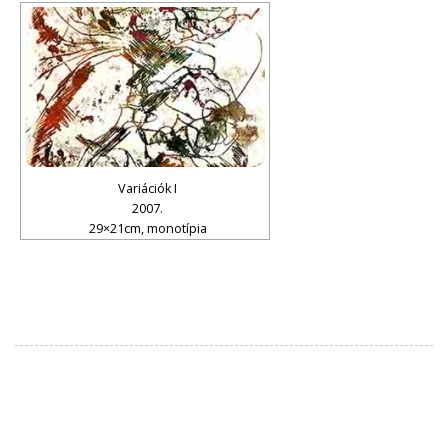
Variációk I
2007.
29×21cm, monotípia