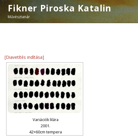
Fikner Piroska Katalin
Művésztanár
[Diavetítés indítása]
Variációk lilára
2001.
42×60cm tempera