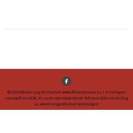
©2026 Minden jog fenntartva! www.fiknerpiroska.hu | A honlapon
szereplő munkák, és azok reprodukcióinak felhasználása kizárólag
az alkotó engedélyével lehetséges!