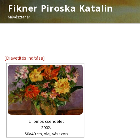
Fikner Piroska Katalin
Művésztanár
[Diavetítés indítása]
Liliomos csendélet
2002.
50×40 cm, olaj, vásszon