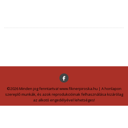
©2026 Minden jog fenntartva! www.fiknerpiroska.hu | A honlapon
szereplő munkák, és azok reprodukcióinak felhasználása kizárólag
az alkotó engedélyével lehetséges!