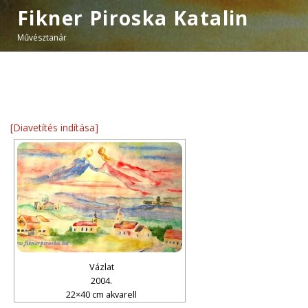
Fikner Piroska Katalin
Művésztanár
[Diavetítés indítása]
Vázlat
2004.
22×40 cm akvarell