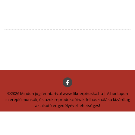
©2026 Minden jog fenntartva! www.fiknerpiroska.hu | A honlapon
szereplő munkák, és azok reprodukcióinak felhasználása kizárólag
az alkotó engedélyével lehetséges!