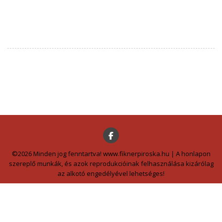
©2026 Minden jog fenntartva! www.fiknerpiroska.hu | A honlapon
szereplő munkák, és azok reprodukcióinak felhasználása kizárólag
az alkotó engedélyével lehetséges!