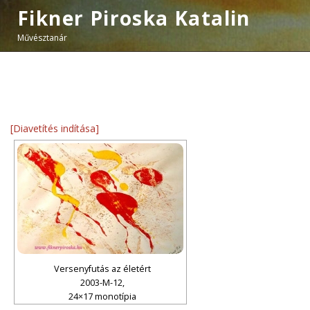
Fikner Piroska Katalin
Művésztanár
[Diavetítés indítása]
Versenyfutás az életért
2003-M-12,
24×17 monotípia