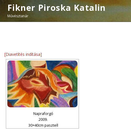
Fikner Piroska Katalin
Művésztanár
[Diavetítés indítása]
Napraforgó
2009.
30×40cm pasztell