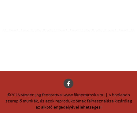
©2026 Minden jog fenntartva! www.fiknerpiroska.hu | A honlapon
szereplő munkák, és azok reprodukcióinak felhasználása kizárólag
az alkotó engedélyével lehetséges!