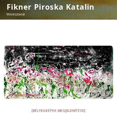
Fikner Piroska Katalin
Művésztanár
[BÉLYEGKÉPEK MEGJELENÍTÉSE]