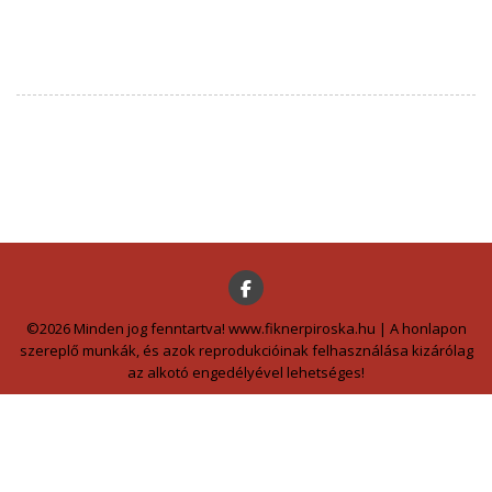
©2026 Minden jog fenntartva! www.fiknerpiroska.hu | A honlapon
szereplő munkák, és azok reprodukcióinak felhasználása kizárólag
az alkotó engedélyével lehetséges!