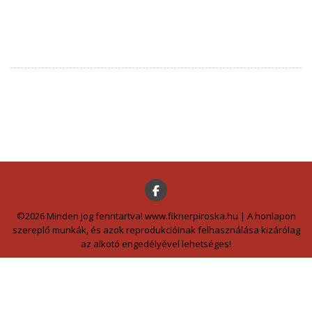
©2026 Minden jog fenntartva! www.fiknerpiroska.hu | A honlapon
szereplő munkák, és azok reprodukcióinak felhasználása kizárólag
az alkotó engedélyével lehetséges!