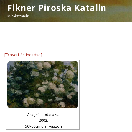
Fikner Piroska Katalin
Művésztanár
[Diavetítés indítása]
Virágzó labdarózsa
2002.
50×60cm olaj, vászon