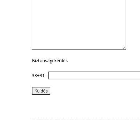
Biztonsági kérdés
38+31=