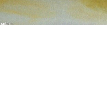
munkáim