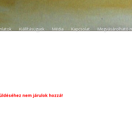
n
ánlatok
Kiállításügyek
Média
Kapcsolat
Megvásárolható 
küldéséhez nem járulok hozzá!