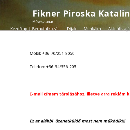
Fikner Piroska Katali
Művésztanár
Kezdőlap | Bemutatkozás
Díjak
Munkáim
Aktuális aj
Mobil: +36-70/251-8050
Telefon: +36-34/356-205
E-mail címem tárolásához, illetve arra reklám 
Ez az alábbi üzenetküldő most nem működik!!!