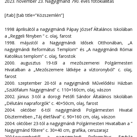
2023. november 23. Nagyigmánd 790. éves fotókiállítás
[/tab] [tab title=”Közszemlén”]
1998 áprilisától a nagyigmándi Pápay József Általános Iskolában
a „Reggeli fényben ” c. olaj, farost
1998. májustól a Nagyigmándi Idősek Otthonában, „A
nagyigmándi Református Templom” és „A nagyigmándi Római
Katolikus templom” c. olaj, farostok
2000. augusztus 19-től a mezőszemerei Polgármesteri
Hivatalban a „Mezőszemere látképe a víztoronyból” c. olaj,
farost
2000. szeptember 20-tól a nagyigmándi Művelődési Házban
„Szülőfalum Nagyigmánd” c. 110×160cm, olaj, vászon
2002. június 3-tól a dorogi Petőfi Sándor Általános Iskolában
„Délutáni napraforgók” c. 40×50cm, olaj, farost
2004. október 6-tól nagyigmándi Polgármesteri Hivatal
Dísztermében „Táj életfával” c. 90×160 cm, olaj, vászon
2004. október 23-tól a nagyigmándi Polgármesteri Hivatalban a ”
Nagyigmánd főtere” c. 30×40 cm, grafika, ceruzarajz
2004.novembertől a nagyigmándi Református Egyház