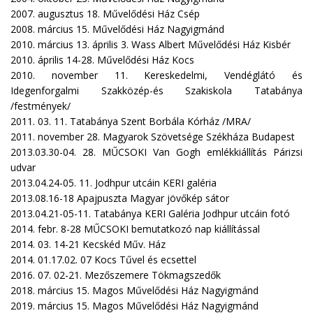
2007. augusztus 18. Művelődési Ház Csép
2008. március 15. Művelődési Ház Nagyigmánd
2010. március 13. április 3. Wass Albert Művelődési Ház Kisbér
2010. április 14-28. Művelődési Ház Kocs
2010. november 11. Kereskedelmi, Vendéglátó és
Idegenforgalmi Szakközép-és Szakiskola Tatabánya
/festmények/
2011. 03. 11. Tatabánya Szent Borbála Kórház /MRA/
2011. november 28. Magyarok Szövetsége Székháza Budapest
2013.03.30-04. 28. MŰCSOKI Van Gogh emlékkiállítás Párizsi
udvar
2013.04.24-05. 11. Jodhpur utcáin KERI galéria
2013.08.16-18 Apajpuszta Magyar jövőkép sátor
2013.04.21-05-11. Tatabánya KERI Galéria Jodhpur utcáin fotó
2014. febr. 8-28 MŰCSOKI bemutatkozó nap kiállítással
2014. 03. 14-21 Kecskéd Műv. Ház
2014. 01.17.02. 07 Kocs Tűvel és ecsettel
2016. 07. 02-21. Mezőszemere Tökmagszedők
2018. március 15. Magos Művelődési Ház Nagyigmánd
2019. március 15. Magos Művelődési Ház Nagyigmánd