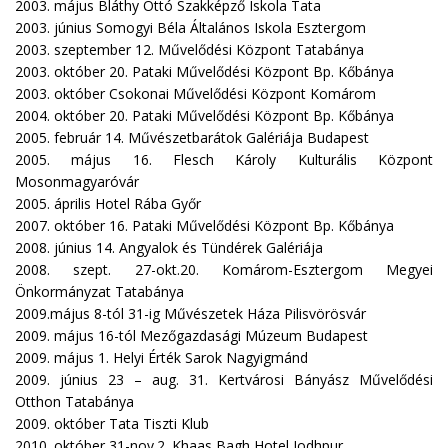
2003. május Bláthy Ottó Szakképző Iskola Tata
2003. június Somogyi Béla Általános Iskola Esztergom
2003. szeptember 12. Művelődési Központ Tatabánya
2003. október 20. Pataki Művelődési Központ Bp. Kőbánya
2003. október Csokonai Művelődési Központ Komárom
2004. október 20. Pataki Művelődési Központ Bp. Kőbánya
2005. február 14. Művészetbarátok Galériája Budapest
2005. május 16. Flesch Károly Kulturális Központ
Mosonmagyaróvár
2005. április Hotel Rába Győr
2007. október 16. Pataki Művelődési Központ Bp. Kőbánya
2008. június 14. Angyalok és Tündérek Galériája
2008. szept. 27-okt.20. Komárom-Esztergom Megyei
Önkormányzat Tatabánya
2009.május 8-tól 31-ig Művészetek Háza Pilisvörösvár
2009. május 16-tól Mezőgazdasági Múzeum Budapest
2009. május 1. Helyi Érték Sarok Nagyigmánd
2009. június 23 – aug. 31. Kertvárosi Bányász Művelődési
Otthon Tatabánya
2009. október Tata Tiszti Klub
2010. október 31-nov.2. Khaas Bagh Hotel Jodhpur