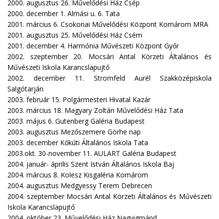
2000. augusztus 26. Művelődési Ház Csép
2000. december 1. Almási u. 6. Tata
2001. március 6. Csokonai Művelődési Központ Komárom MRA
2001. augusztus 25. Művelődési Ház Csém
2001. december 4. Harmónia Művészeti Központ Győr
2002. szeptember 20. Mocsári Antal Körzeti Általános és
Művészeti Iskola Karancslapujtő
2002. december 11. Stromfeld Aurél Szakközépiskola
Salgótarján
2003. február 15. Polgármesteri Hivatal Kazár
2003. március 18. Magyary Zoltán Művelődési Ház Tata
2003. május 6. Gutenberg Galéria Budapest
2003. augusztus Mezőszemere Görhe nap
2003. december Kőkúti Általános Iskola Tata
2003.okt. 30-november 11. AULART Galéria Budapest
2004. január- április Szent István Általános Iskola Baj
2004. március 8. Kolesz Kisgaléria Komárom
2004. augusztus Medgyessy Terem Debrecen
2004. szeptember Mocsári Antal Körzeti Általános és Művészeti
Iskola Karancslapujtő
2004. október 23. Művelődési Ház Nagyigmánd