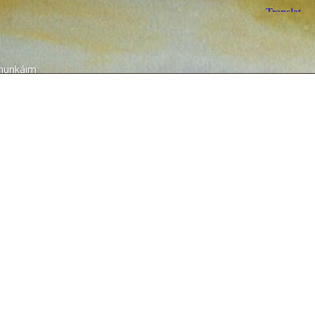
munkáim