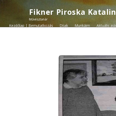
Fikner Piroska Katali
Művésztanár
Kezdőlap | Bemutatkozás
Díjak
Munkáim
Aktuális aj