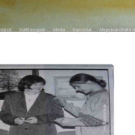
n
ánlatok
Kiállításügyek
Média
Kapcsolat
Megvásárolható 