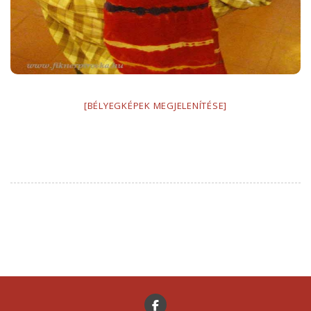
[BÉLYEGKÉPEK MEGJELENÍTÉSE]