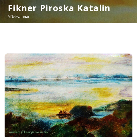
Fikner Piroska Katalin
Művésztanár