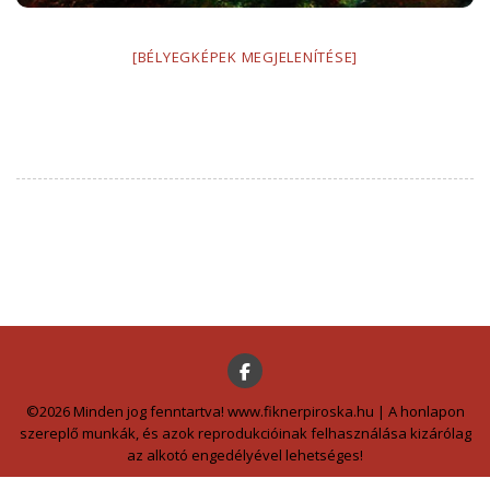
[BÉLYEGKÉPEK MEGJELENÍTÉSE]
©2026 Minden jog fenntartva! www.fiknerpiroska.hu | A honlapon
szereplő munkák, és azok reprodukcióinak felhasználása kizárólag
az alkotó engedélyével lehetséges!