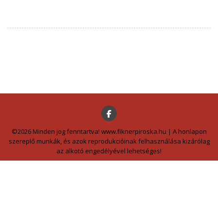
©2026 Minden jog fenntartva! www.fiknerpiroska.hu | A honlapon
szereplő munkák, és azok reprodukcióinak felhasználása kizárólag
az alkotó engedélyével lehetséges!