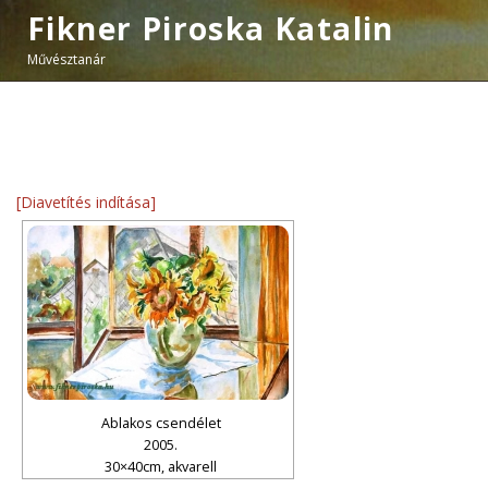
Fikner Piroska Katalin
Művésztanár
[Diavetítés indítása]
Ablakos csendélet
2005.
30×40cm, akvarell