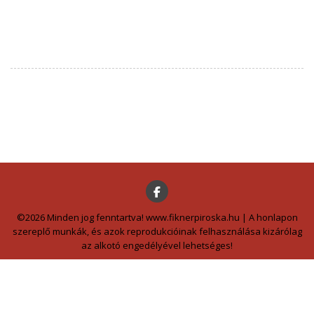
©2026 Minden jog fenntartva! www.fiknerpiroska.hu | A honlapon
szereplő munkák, és azok reprodukcióinak felhasználása kizárólag
az alkotó engedélyével lehetséges!