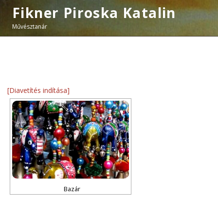
Fikner Piroska Katalin
Művésztanár
[Diavetítés indítása]
Bazár