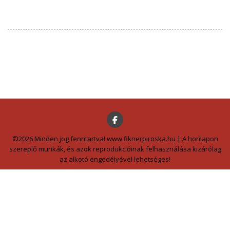
©2026 Minden jog fenntartva! www.fiknerpiroska.hu | A honlapon
szereplő munkák, és azok reprodukcióinak felhasználása kizárólag
az alkotó engedélyével lehetséges!