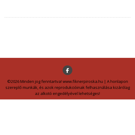
©2026 Minden jog fenntartva! www.fiknerpiroska.hu | A honlapon
szereplő munkák, és azok reprodukcióinak felhasználása kizárólag
az alkotó engedélyével lehetséges!